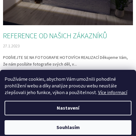
REFERENCE OD NAŠICH ZÁKAZNÍKŮ
27.1.2023
PODÍVEJTE SE NA FOTOGRAFIE HOTOVÝCH REALIZACÍ Děkujeme Vám,
že nám posíláte fotografie svých děl, v...
Používáme cookies, abychom Vám umožnili pohodlné
1
položek celkem
O
prohlížení webu a díky analýze provozu webu neustále
v
zlepšovali jeho funkce, výkon a použitelnost.
Více informací
l
Z
á
á
d
Nastavení
Vytvořil Shoptet
p
a
a
c
t
í
Souhlasím
Copyright 2026
Raznice STAMP®
. Všechna práva vyhrazena.
í
p