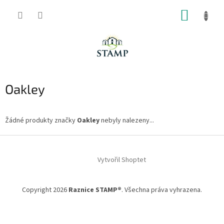
Přejít
NÁKUP
na
obsah
KOŠÍK
Oakley
Žádné produkty značky
Oakley
nebyly nalezeny...
Z
á
Vytvořil Shoptet
p
a
t
Copyright 2026
Raznice STAMP®
. Všechna práva vyhrazena.
í