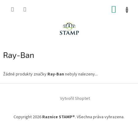
Přejít
NÁKUP
na
obsah
KOŠÍK
Ray-Ban
Žádné produkty značky
Ray-Ban
nebyly nalezeny...
Z
á
Vytvořil Shoptet
p
a
t
Copyright 2026
Raznice STAMP®
. Všechna práva vyhrazena.
í